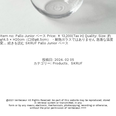
Item no: Pallo Junior ベース Price: ￥ 13,200(Tax in) Quality: Size: 約
φ14.5 × H20cm（口径φ8.5cm） ・耐熱ガラスではありません 急激な温度
変…
続きを読む
SKRUF Pallo Junior ベース
投稿日:
2024. 02 05
カテゴリー:
Products
、
SKRUF
@2021 Veritecoeur All Rights Reserved. No part of this website may be reproduced, stored
in retrieval system or transmitted, in any
form or by any means, electronic, mechanicals, photocopying, recording or otherwise,
without the prior permission of Veritecoeur..++++