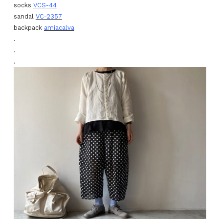
socks
VCS-44
sandal
VC-2357
backpack
amiacalva
.
.
.