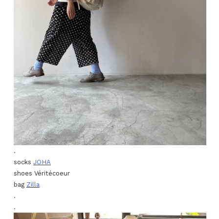
.
socks
JOHA
shoes Véritécoeur
bag
Zilla
.
.