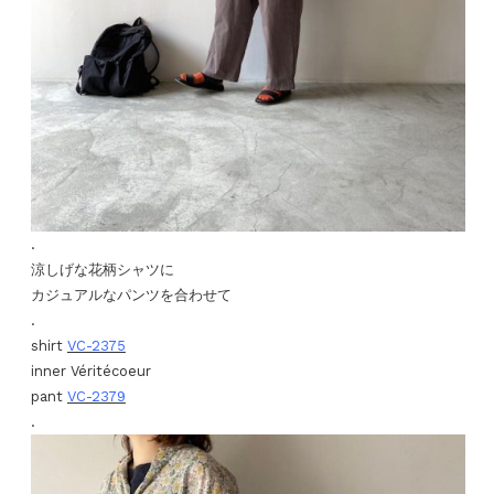
.
涼しげな花柄シャツに
カジュアルなパンツを合わせて
.
shirt
VC-2375
inner Véritécoeur
pant
VC-2379
.