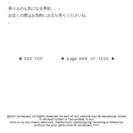
.
香りものも気になる季節。。♩
お近くの際はお気軽にお立ち寄りくださいね
.
◀︎
365 TOP
◀︎
page 999
of
1325
▶︎
@2021 Veritecoeur All Rights Reserved. No part of this website may be reproduced, stored
in retrieval system or transmitted, in any
form or by any means, electronic, mechanicals, photocopying, recording or otherwise,
without the prior permission of Veritecoeur..++++