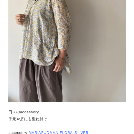
.
日々のaccessory
手元や肩にも重ね付け
.
accessory
MARIARUDMAN FLORA-SILVER