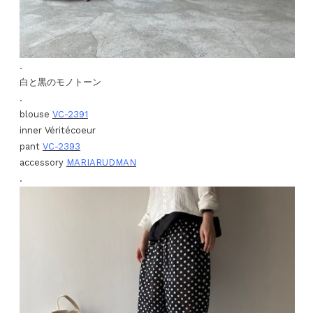
.
白と黒のモノトーン
.
blouse
VC-2391
inner Véritécoeur
pant
VC-2393
accessory
MARIARUDMAN
.