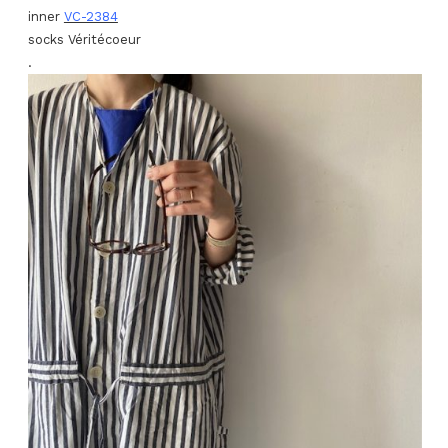
inner
VC-2384
socks Véritécoeur
.