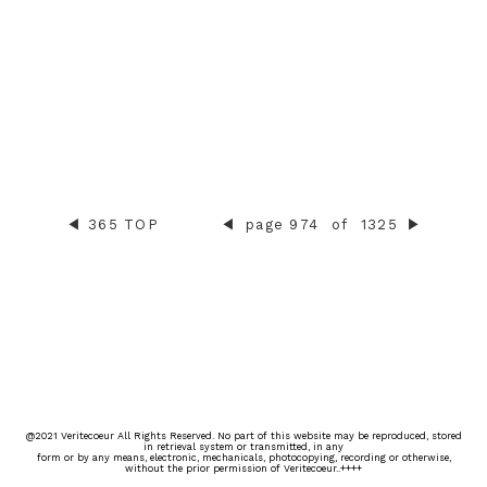
◀︎
365 TOP
◀︎
page 974
of
1325
▶︎
@2021 Veritecoeur All Rights Reserved. No part of this website may be reproduced, stored
in retrieval system or transmitted, in any
form or by any means, electronic, mechanicals, photocopying, recording or otherwise,
without the prior permission of Veritecoeur..++++