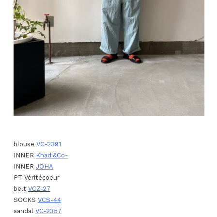
blouse
VC-2391
INNER
Khadi&Co-
INNER
JOHA
PT Véritécoeur
belt
VCZ-27
SOCKS
VCS-44
sandal
VC-2357