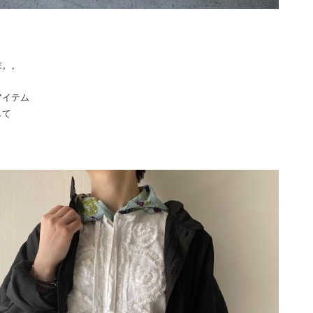
末。。
アイテム
して