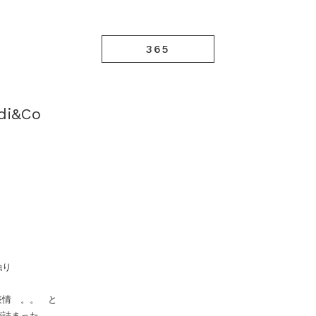
365
di&Co
触り
表情 。。 と
が詰まった