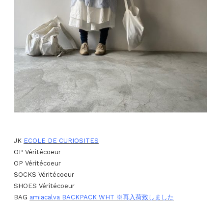
JK
ECOLE DE CURIOSITES
OP Véritécoeur
OP Véritécoeur
SOCKS Véritécoeur
SHOES Véritécoeur
BAG
amiacalva BACKPACK WHT ※再入荷致しました