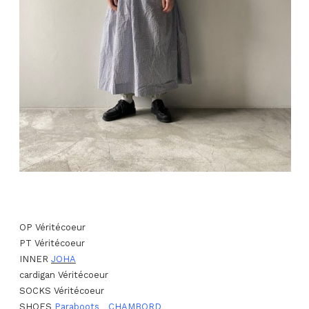
OP Véritécoeur
PT Véritécoeur
INNER
JOHA
cardigan Véritécoeur
SOCKS Véritécoeur
SHOES
Paraboots CHAMBORD