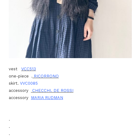
vest
VCC513
one-piece .
RICORRONO
skirt.
VVC0085
accessory
CHECCHI. DE ROSSI
accessory
MARIA RUDMAN
.
.
.