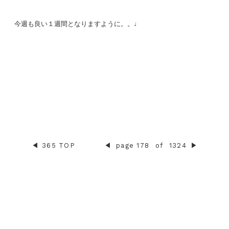
今週も良い１週間となりますように。。♩
◀︎
365 TOP
◀︎
page 178
of
1324
▶︎