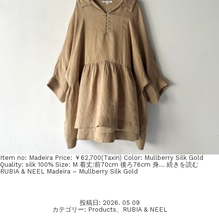
Item no: Madeira Price: ￥62,700(Taxin) Color: Mullberry Silk Gold
Quality: silk 100% Size: M 着丈:前70cm 後ろ76cm 身…
続きを読む
RUBIA & NEEL Madeira – Mullberry Silk Gold
投稿日:
2026. 05 09
カテゴリー:
Products
、
RUBIA & NEEL