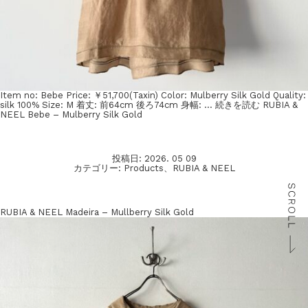
Item no: Bebe Price: ￥51,700(Taxin) Color: Mulberry Silk Gold Quality:
silk 100% Size: M 着丈: 前64cm 後ろ74cm 身幅: …
続きを読む
RUBIA &
NEEL Bebe – Mulberry Silk Gold
投稿日:
2026. 05 09
カテゴリー:
Products
、
RUBIA & NEEL
RUBIA & NEEL Madeira – Mullberry Silk Gold