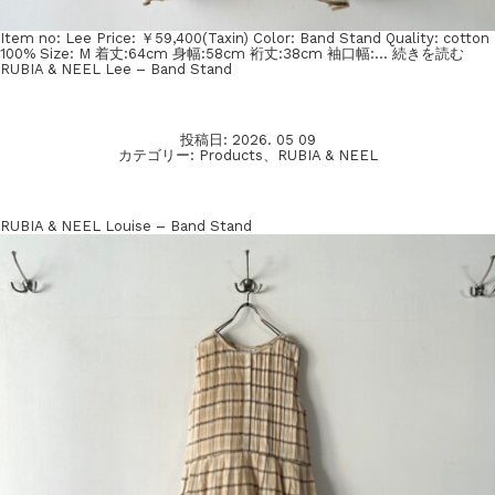
Item no: Lee Price: ￥59,400(Taxin) Color: Band Stand Quality: cotton
100% Size: M 着丈:64cm 身幅:58cm 裄丈:38cm 袖口幅:…
続きを読む
RUBIA & NEEL Lee – Band Stand
投稿日:
2026. 05 09
カテゴリー:
Products
、
RUBIA & NEEL
RUBIA & NEEL Louise – Band Stand