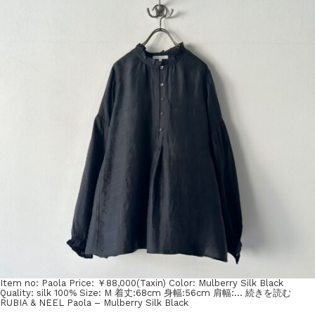
Item no: Paola Price: ￥88,000(Taxin) Color: Mulberry Silk Black
Quality: silk 100% Size: M 着丈:68cm 身幅:56cm 肩幅:…
続きを読む
RUBIA & NEEL Paola – Mulberry Silk Black