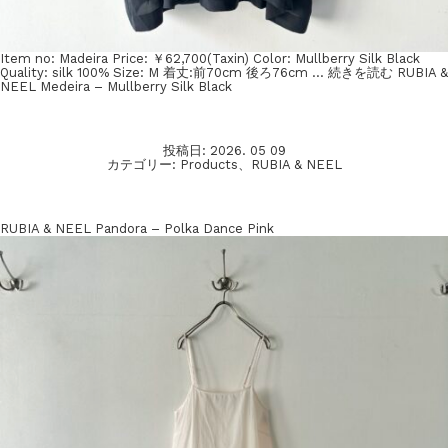
Item no: Madeira Price: ￥62,700(Taxin) Color: Mullberry Silk Black
Quality: silk 100% Size: M 着丈:前70cm 後ろ76cm …
続きを読む
RUBIA &
NEEL Medeira – Mullberry Silk Black
投稿日:
2026. 05 09
カテゴリー:
Products
、
RUBIA & NEEL
RUBIA & NEEL Pandora – Polka Dance Pink