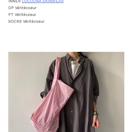
INNER
COCOONA SKINWEAR
OP Véritécoeur
PT Véritécoeur
SOCKS Véritécoeur