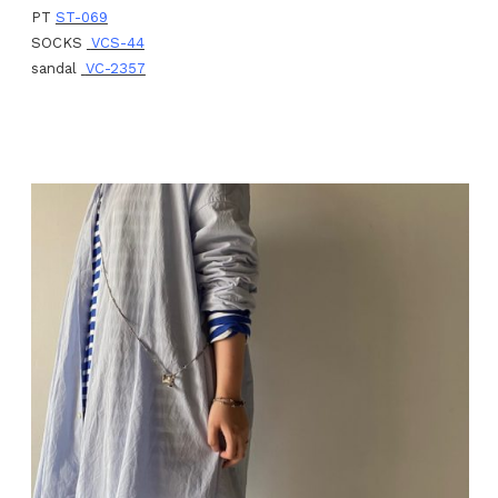
PT
ST-069
SOCKS
VCS-44
sandal
VC-2357