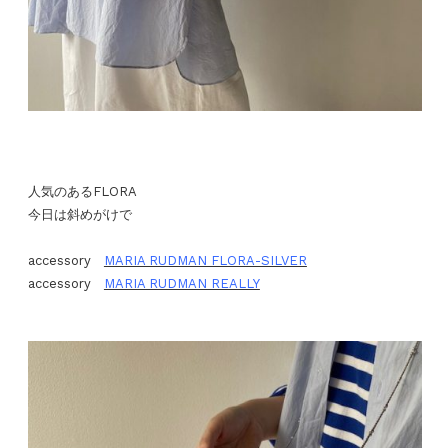
人気のあるFLORA
今日は斜めがけで
accessory
MARIA RUDMAN FLORA-SILVER
accessory
MARIA RUDMAN REALLY