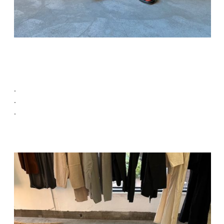
.
.
.