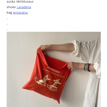
socks Véritécoeur
shoes
Lacadena
bag
amiacalva
.
.
.