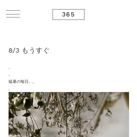
365
8/3 もうすぐ
.
.
猛暑の毎日。。
.