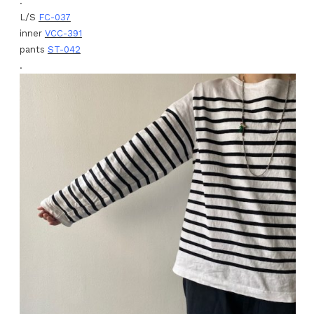
.
L/S
FC-037
inner
VCC-391
pants
ST-042
.