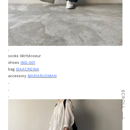
.
socks Véritécoeur
shoes
IND-001
bag
ISAACREINA
accessory
MARIARUDMAN
.
.
.