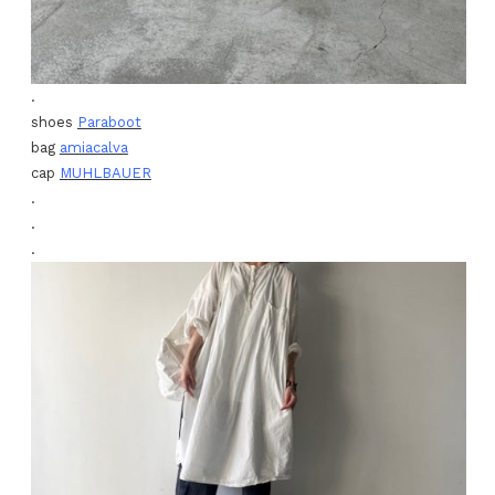
.
shoes
Paraboot
bag
amiacalva
cap
MUHLBAUER
.
.
.