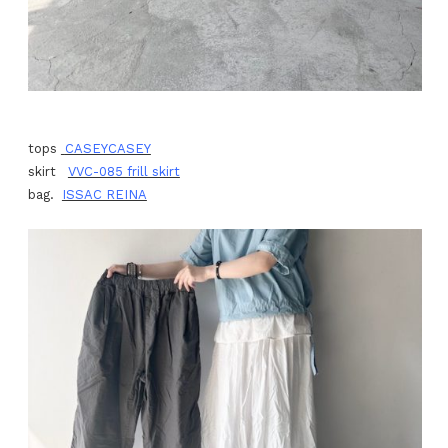
tops
CASEYCASEY
skirt
VVC-085 frill skirt
bag.
ISSAC REINA