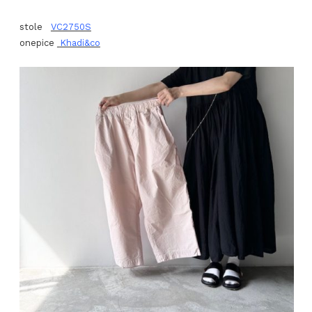
stole
VC2750S
onepice
Khadi&co