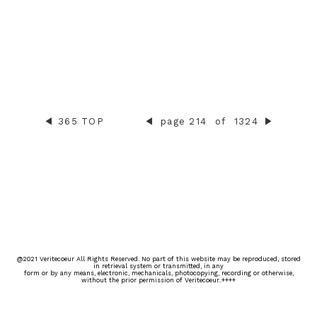
◀︎
365 TOP
◀︎
page 214
of
1324
▶︎
@2021 Veritecoeur All Rights Reserved. No part of this website may be reproduced, stored
in retrieval system or transmitted, in any
form or by any means, electronic, mechanicals, photocopying, recording or otherwise,
without the prior permission of Veritecoeur..++++