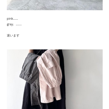
pink…..
gray. ……
迷います