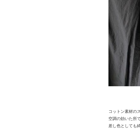
コットン素材の
空調の効いた所
差し色としても