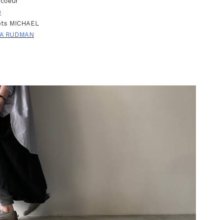
ecoeur
9
ots MICHAEL
IA RUDMAN