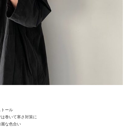
ストール
では巻いて寒さ対策に
綺麗な色合い