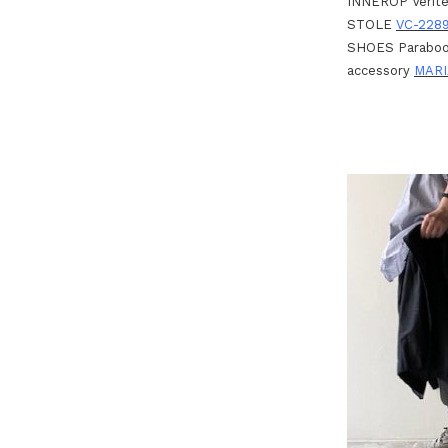
INNEROP Verit
STOLE
VC-228
SHOES Parabo
accessory
MAR