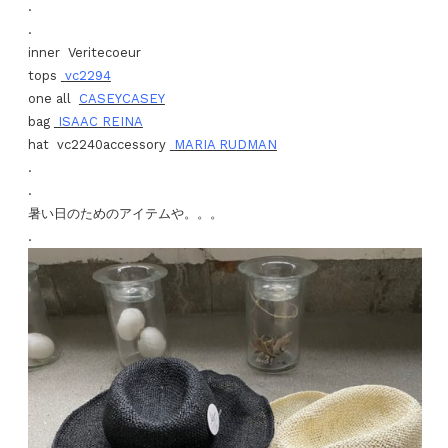
.
.
inner Veritecoeur
tops
vc2294
one all
CASEYCASEY
bag
ISAAC REINA
hat vc2240accessory
MARIA RUDMAN
.
.
暑い日のためのアイテムや。。。
.