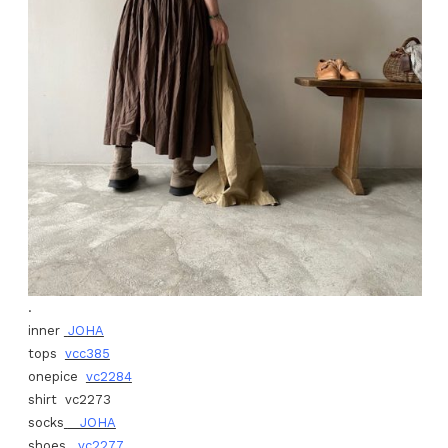
.
inner
JOHA
tops
vcc385
onepice
vc2284
shirt vc2273
socks
JOHA
shoes
vc2277