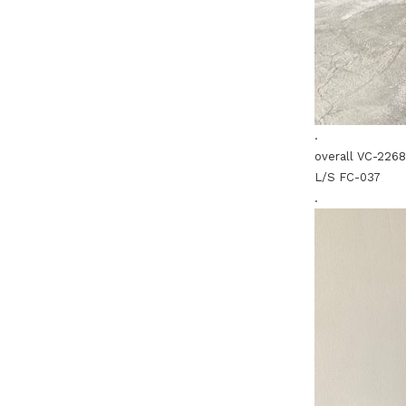
.
overall VC-2268
L/S FC-037
.