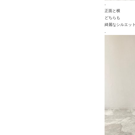
.
正面と横
どちらも
綺麗なシルエッ
.