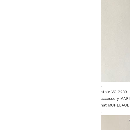
.
stole VC-2289
accessory MA
hat MUHLBAUE
.