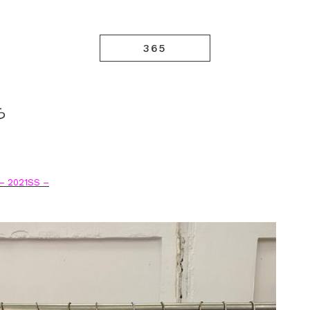
365
ち
– 2021SS –