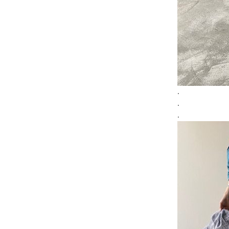
.
.
.