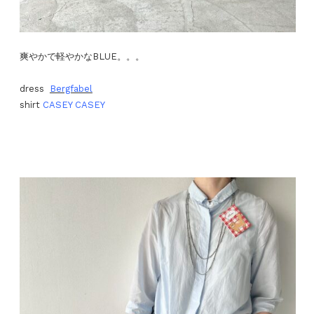
爽やかで軽やかなBLUE。。。
dress
Bergfabel
shirt
CASEY CASEY