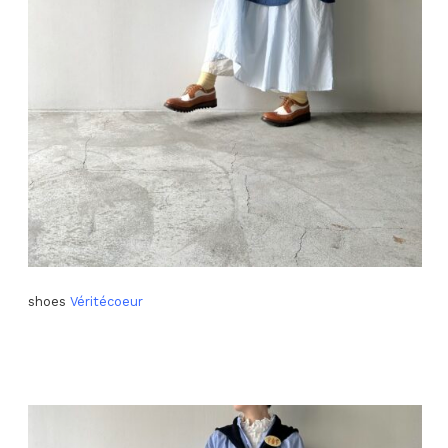
shoes
Véritécoeur