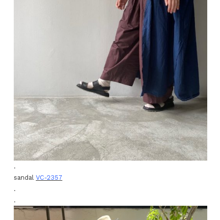
.
sandal
VC-2357
.
.