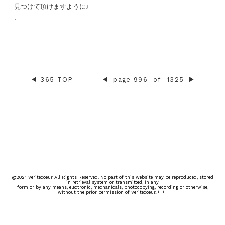
見つけて頂けますように♩
.
◀︎
365 TOP
◀︎
page 996
of
1325
▶︎
@2021 Veritecoeur All Rights Reserved. No part of this website may be reproduced, stored
in retrieval system or transmitted, in any
form or by any means, electronic, mechanicals, photocopying, recording or otherwise,
without the prior permission of Veritecoeur..++++