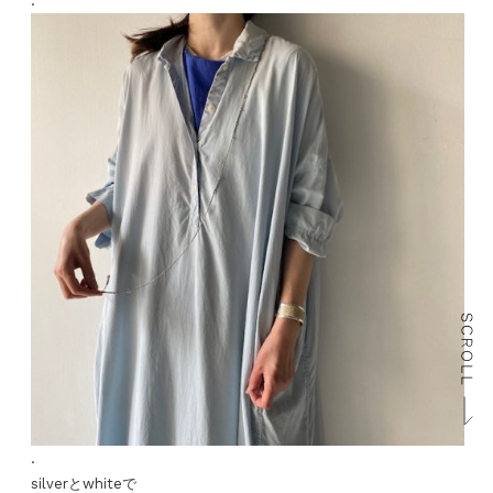
.
.
silverとwhiteで