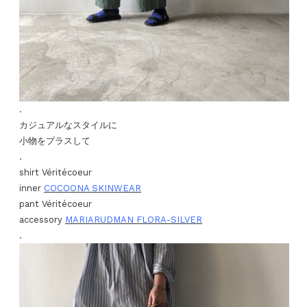
.
カジュアルなスタイルに
小物をプラスして
.
shirt Véritécoeur
inner
COCOONA SKINWEAR
pant Véritécoeur
accessory
MARIARUDMAN FLORA-SILVER
.