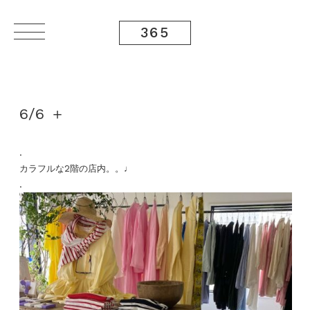
365
6/6 ＋
.
カラフルな2階の店内。。♩
.