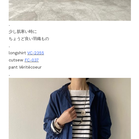
.
少し肌寒い時に
ちょうど良い羽織もの
.
longshirt
VC-2355
cutsew
FC-037
pant Véritécoeur
.