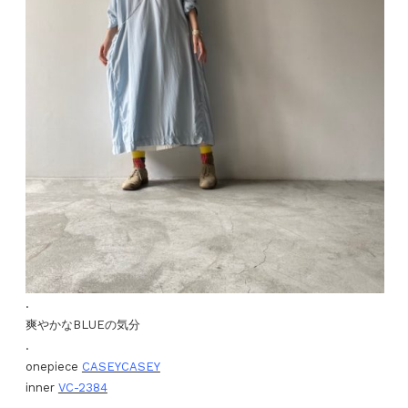
.
爽やかなBLUEの気分
.
onepiece
CASEYCASEY
inner
VC-2384