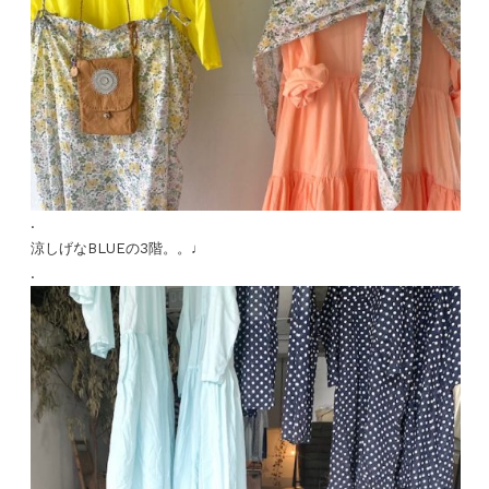
.
涼しげなBLUEの3階。。♩
.