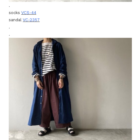
.
socks
VCS-44
sandal
VC-2357
.
.