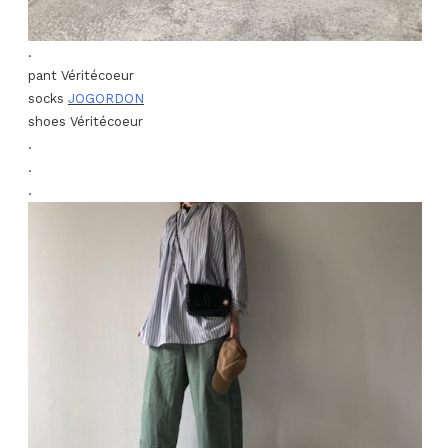
.
pant Véritécoeur
socks
JOGORDON
shoes Véritécoeur
.
.
.