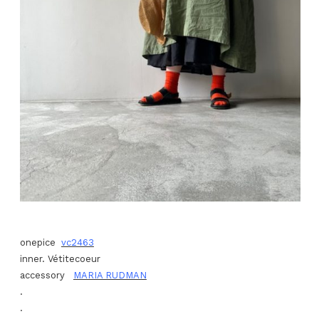
onepice
vc2463
inner. Vétitecoeur
accessory
MARIA RUDMAN
.
.