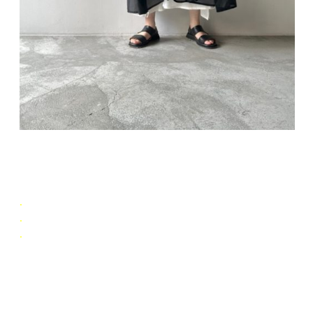
.
.
.