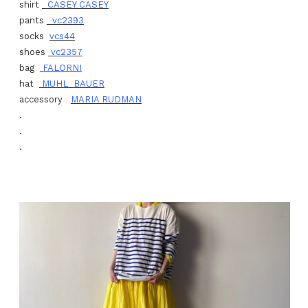
shirt
CASEY CASEY
pants
vc2393
socks
vcs44
shoes
vc2357
bag
FALORNI
hat
MUHL BAUER
accessory
MARIA RUDMAN
.
.
.