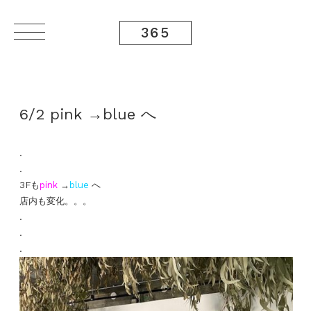
365
6/2 pink →blue へ
.
.
3Fも
pink
→
blue
へ
店内も変化。。。
.
.
.