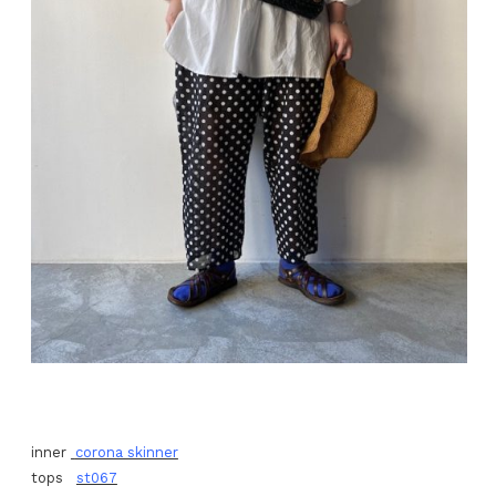
inner
corona skinner
tops
st067