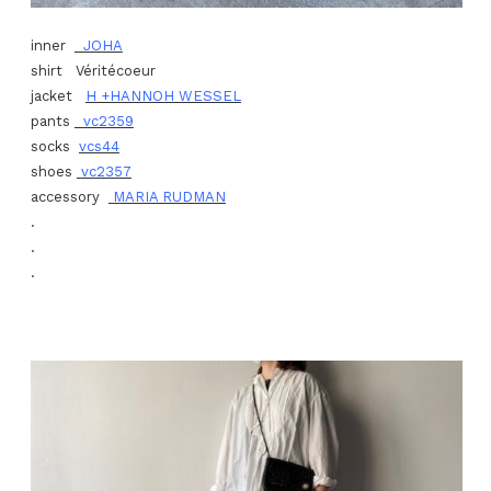
inner
JOHA
shirt Véritécoeur
jacket
H +HANNOH WESSEL
pants
vc2359
socks
vcs44
shoes
vc2357
accessory
MARIA RUDMAN
.
.
.