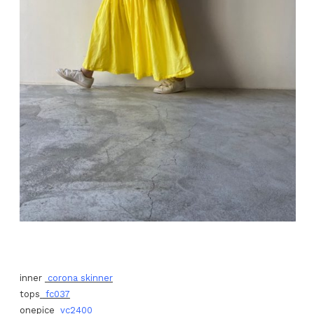
inner
corona skinner
tops
fc037
onepice
vc2400