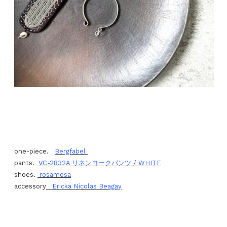
one-piece.
Bergfabel
pants.
VC-2832A リネンヨークパンツ / WHITE
shoes.
rosamosa
accessory
Ericka Nicolas Beagay