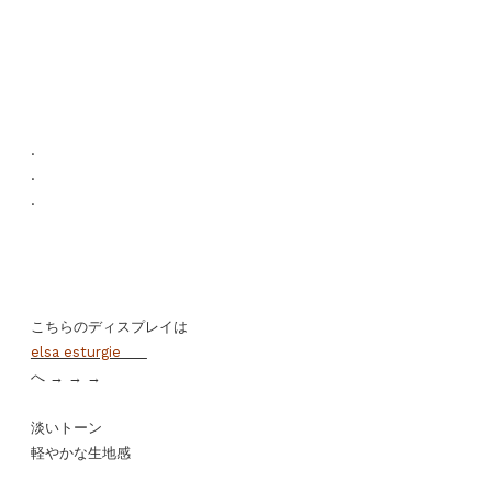
.
.
.
こちらのディスプレイは
elsa esturgie
へ → → →
淡いトーン
軽やかな生地感