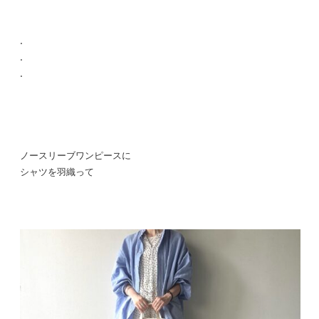
.
.
.
ノースリーブワンピースに
シャツを羽織って