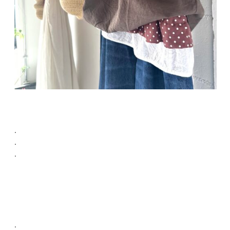
.
.
.
.