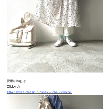
愛用のbag は
ZILLA の
zilla canvas classic rucksak – chalk×white