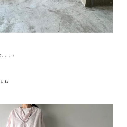
柄に。。。♩
さいね