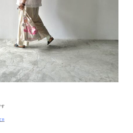
です
ER