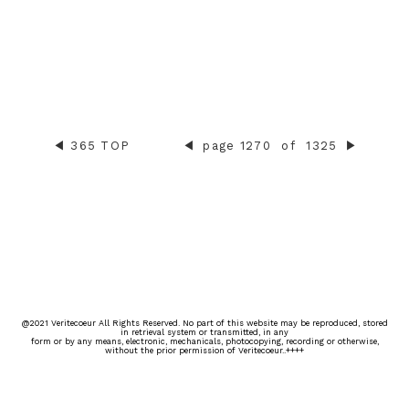
◀︎
365 TOP
◀︎
page 1270
of
1325
▶︎
@2021 Veritecoeur All Rights Reserved. No part of this website may be reproduced, stored
in retrieval system or transmitted, in any
form or by any means, electronic, mechanicals, photocopying, recording or otherwise,
without the prior permission of Veritecoeur..++++