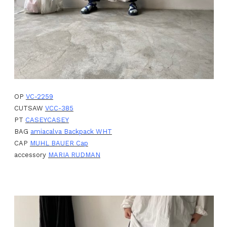
OP
VC-2259
CUTSAW
VCC-385
PT
CASEYCASEY
BAG
amiacalva Backpack WHT
CAP
MUHL BAUER Cap
accessory
MARIA RUDMAN