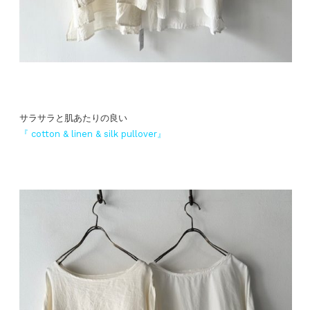
サラサラと肌あたりの良い
『 cotton & linen & silk pullover
』