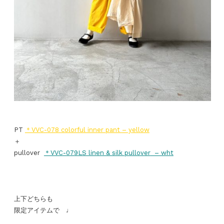
PT
＊VVC-078
colorful inner pant
– yellow
＋
pullover
＊VVC-079LS linen & silk
pullover
– wht
上下どちらも
限定アイテムで ♩