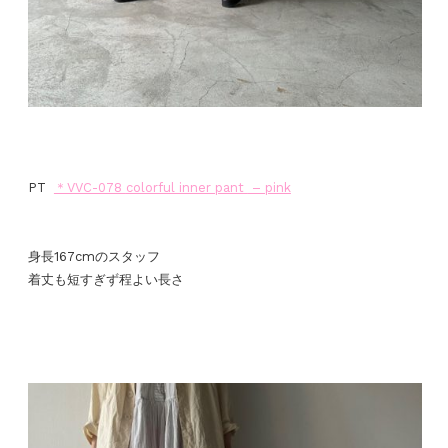
PT
＊VVC-078
colorful inner pant
– pink
身長167cmのスタッフ
着丈も短すぎず程よい長さ