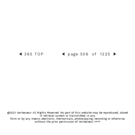
◀︎
365 TOP
◀︎
page 506
of
1325
▶︎
@2021 Veritecoeur All Rights Reserved. No part of this website may be reproduced, stored
in retrieval system or transmitted, in any
form or by any means, electronic, mechanicals, photocopying, recording or otherwise,
without the prior permission of Veritecoeur..++++