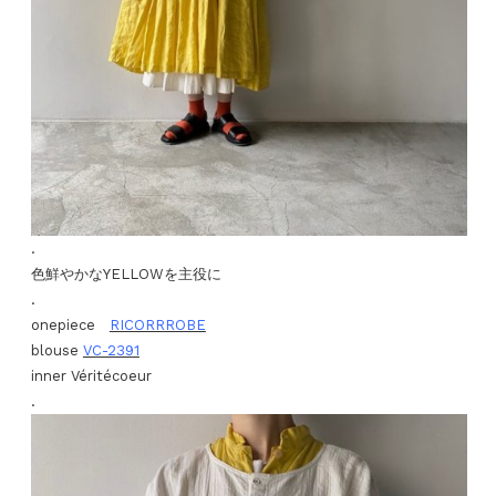
.
色鮮やかなYELLOWを主役に
.
onepiece
RICORRROBE
blouse
VC-2391
inner Véritécoeur
.