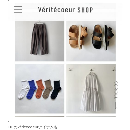
.
HPのVéritécoeurアイテムも