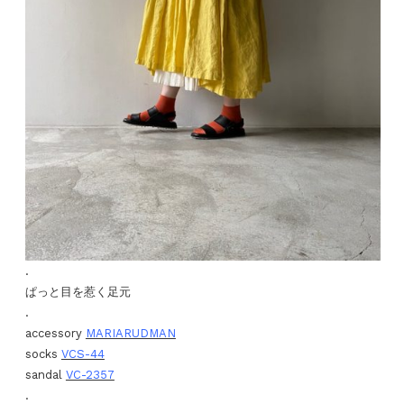
.
ぱっと目を惹く足元
.
accessory
MARIARUDMAN
socks
VCS-44
sandal
VC-2357
.