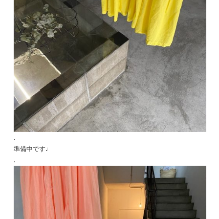
.
準備中です♩
.