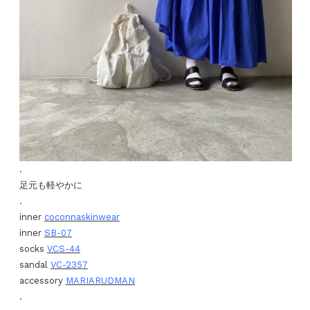
.
足元も軽やかに
.
inner
coconnaskinwear
inner
SB-07
socks
VCS-44
sandal
VC-2357
accessory
MARIARUDMAN
.