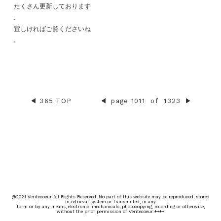
たくさん更新しております
.
宜しければご覧くださいね
.
◀︎
365 TOP
◀︎
page 1011
of
1323
▶︎
@2021 Veritecoeur All Rights Reserved. No part of this website may be reproduced, stored
in retrieval system or transmitted, in any
form or by any means, electronic, mechanicals, photocopying, recording or otherwise,
without the prior permission of Veritecoeur..++++