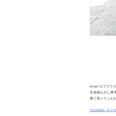
.
.
kinari のブラウ
生地感も少し薄
着て洗ってふん
VC2686A ギ