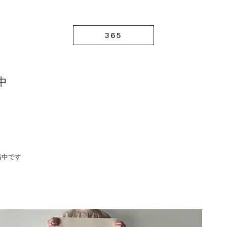
365
中
備中です