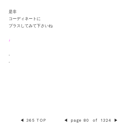
是非
コーディネートに
プラスしてみて下さいね
♩
.
.
◀︎
365 TOP
◀︎
page 80
of
1324
▶︎