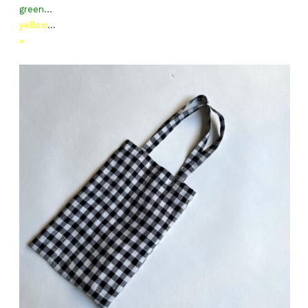
green
…
yellow
…
⭐︎