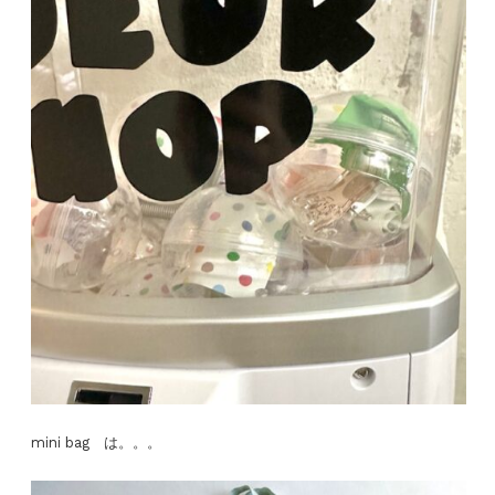
mini bag は。。。