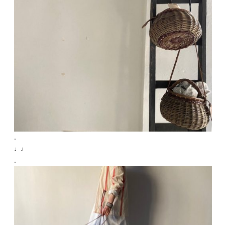
.
♩♩
.