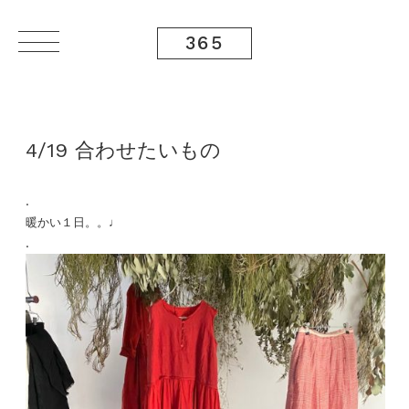
365
4/19 合わせたいもの
.
暖かい１日。。♩
.