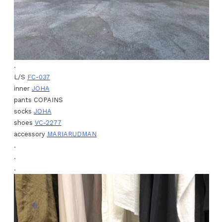
.
L/S
FC-037
inner
JOHA
pants COPAINS
socks
JOHA
shoes
VC-2277
accessory
MARIARUDMAN
.
.
.