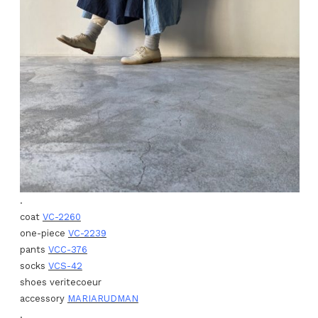
.
coat
VC-2260
one-piece
VC-2239
pants
VCC-376
socks
VCS-42
shoes veritecoeur
accessory
MARIARUDMAN
.