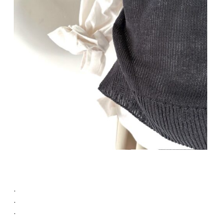
.
.
.