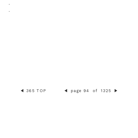
.
.
◀︎
365 TOP
◀︎
page 94
of
1325
▶︎