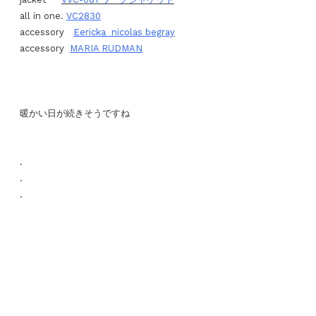
all in one.
VC2830
accessory
Eericka nicolas begray
accessory
MARIA RUDMAN
暖かい日が続きそうですね
.
.
.