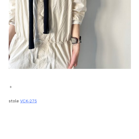
＋
stole
VCK-275