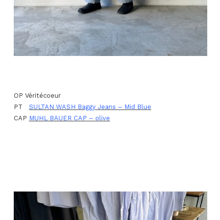
OP Véritécoeur
PT
SULTAN WASH Baggy Jeans – Mid Blue
CAP
MUHL BAUER CAP – olive