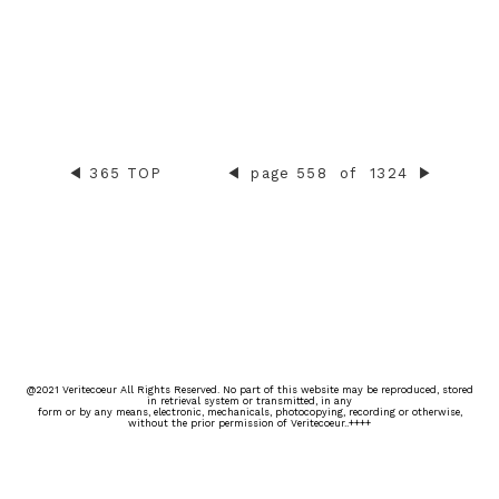
◀︎
365 TOP
◀︎
page 558
of
1324
▶︎
@2021 Veritecoeur All Rights Reserved. No part of this website may be reproduced, stored
in retrieval system or transmitted, in any
form or by any means, electronic, mechanicals, photocopying, recording or otherwise,
without the prior permission of Veritecoeur..++++