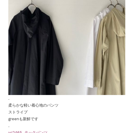
.
柔らかな軽い着心地のパンツ
ストライプ
greenも新鮮です
.
vc2465 タックパンツ