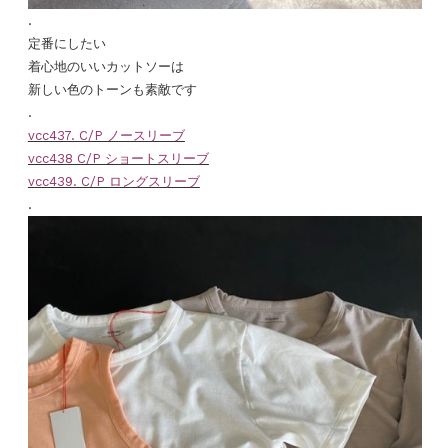
.
定番にしたい
着心地のいいカットソーは
新しい色のトーンも素敵です
.
vcc437. C/P ノースリーブ
vcc438 C/P ショートスリーブ
vcc439. C/P ロングスリーブ
.