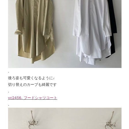
.
後ろ姿も可愛くなるように♩
切り替えのカーブも綺麗です
.
vc2456. フードシャツコート
.