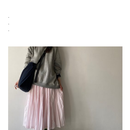
.
.
.