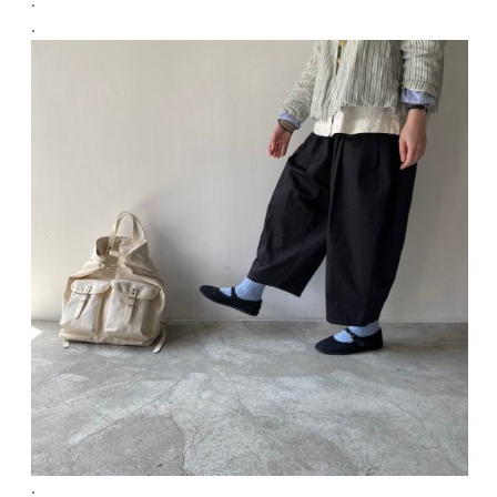
.
.
.