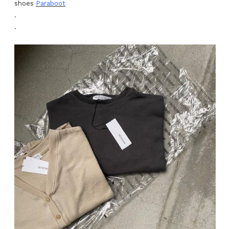
shoes
Paraboot
.
.