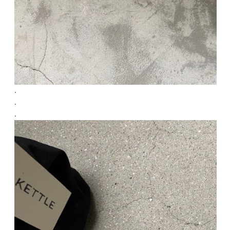
.
.
.