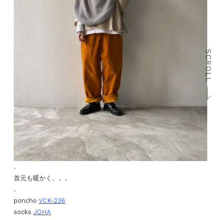
.
首元も暖かく。。。
.
poncho
VCK-236
socks
JOHA