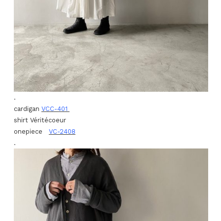
.
cardigan
VCC-401
shirt Véritécoeur
onepiece
VC-2408
.