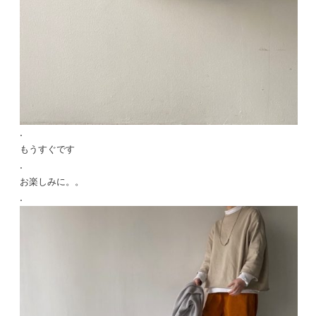
.
もうすぐです
.
お楽しみに。。
.