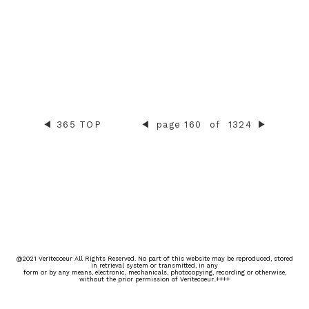
◀︎
365 TOP
◀︎
page 160
of
1324
▶︎
@2021 Veritecoeur All Rights Reserved. No part of this website may be reproduced, stored
in retrieval system or transmitted, in any
form or by any means, electronic, mechanicals, photocopying, recording or otherwise,
without the prior permission of Veritecoeur..++++