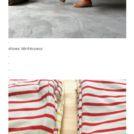
.
shoes Véritécoeur
.
.
.
.