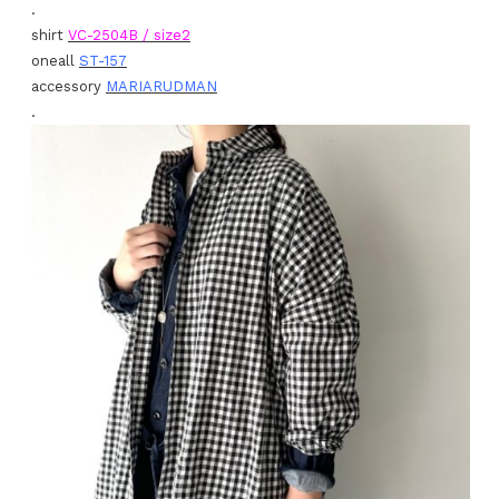
.
shirt
VC-2504B / size2
oneall
ST-157
accessory
MARIARUDMAN
.