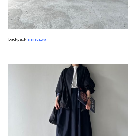
.
backpack
amiacalva
.
.
.