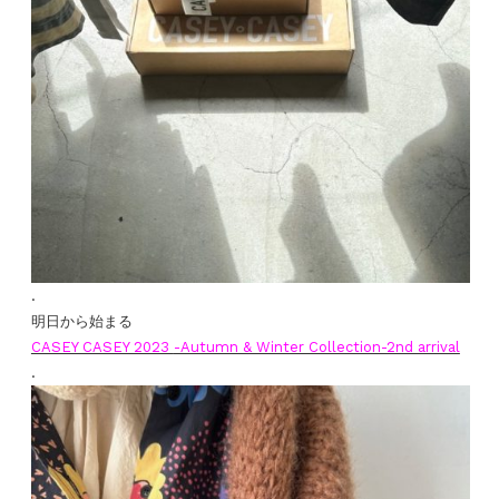
.
明日から始まる
CASEY CASEY 2023
-Autumn & Winter Collection-2nd arrival
.