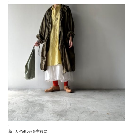
.
.
新しいYellowを主役に