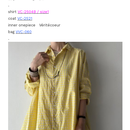
.
shirt
VC-2504B / size1
coat
VC-2521
inner onepiece Véritécoeur
bag
VVC-060
.