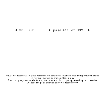
◀︎
365 TOP
◀︎
page 417
of
1323
▶︎
@2021 Veritecoeur All Rights Reserved. No part of this website may be reproduced, stored
in retrieval system or transmitted, in any
form or by any means, electronic, mechanicals, photocopying, recording or otherwise,
without the prior permission of Veritecoeur..++++