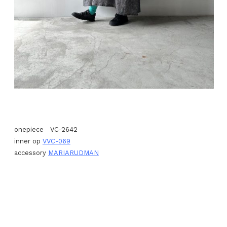
onepiece VC-2642
inner op
VVC-069
accessory
MARIARUDMAN