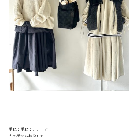
重ねて重ねて。。 と
先の季節を想像した