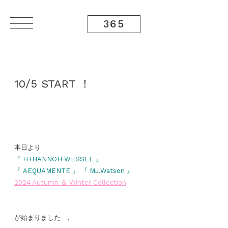
365
10/5 START ！
本日より
『 H+HANNOH WESSEL 』
『 AEQUAMENTE 』 『 MJ.Watson 』
2024 Autumn ＆ Winter Collection
が始まりました ♩