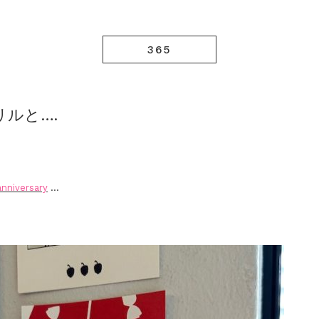
365
フリルと….
anniversary
…