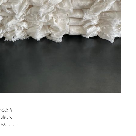
でるよう
を施して
もの。。。♩