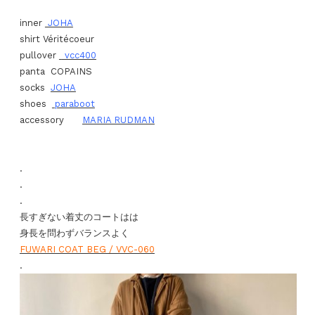
inner
JOHA
shirt Véritécoeur
pullover
vcc400
panta COPAINS
socks
JOHA
shoes
paraboot
accessory
MARIA RUDMAN
.
.
.
長すぎない着丈のコートはは
身長を問わずバランスよく
FUWARI COAT BEG / VVC-060
.