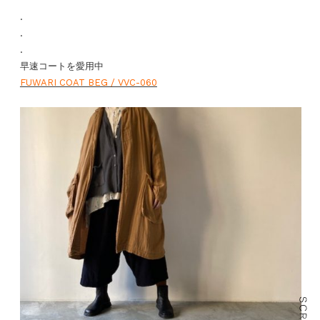
.
.
.
早速コートを愛用中
FUWARI COAT BEG / VVC-060