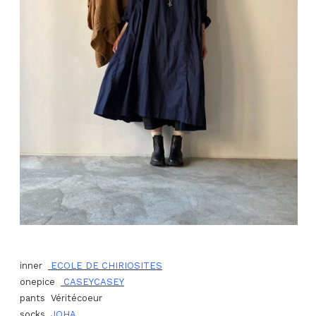
inner
ECOLE DE CHIRIOSITES
onepice
CASEYCASEY
pants Véritécoeur
socks
JOHA