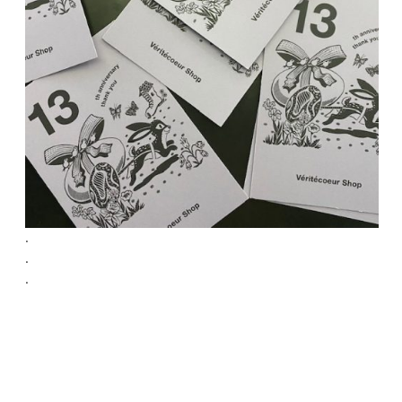
.
.
.