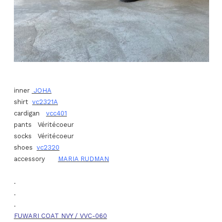
inner
JOHA
shirt
vc2321A
cardigan
vcc401
pants Véritécoeur
socks Véritécoeur
shoes
vc2320
accessory
MARIA RUDMAN
.
.
.
FUWARI COAT NVY / VVC-060