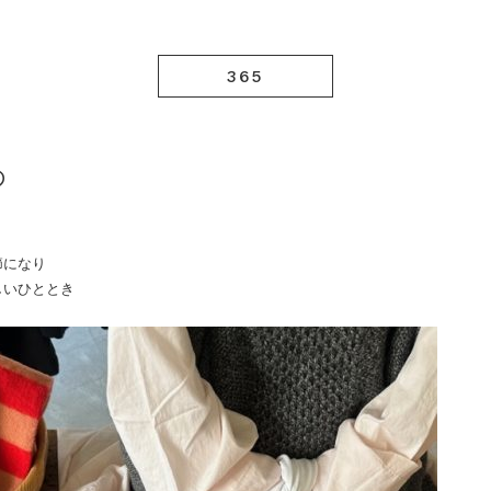
365
の
節になり
しいひととき