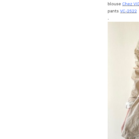
blouse
Chez V
pants
VC-2522
.