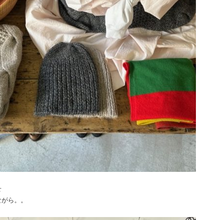
せ
ながら。。