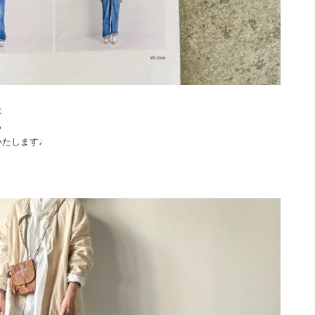
た
も
いたします♩