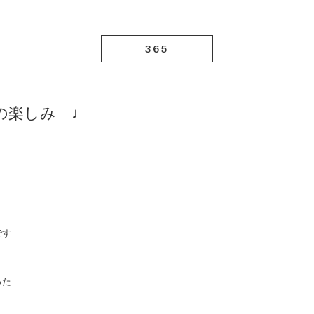
365
明日の楽しみ ♩
です
った