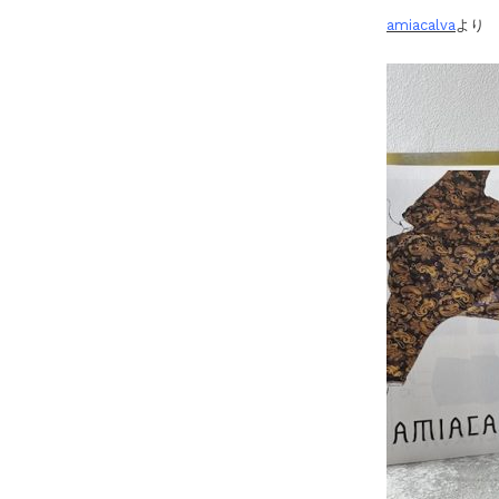
amiacalva
より