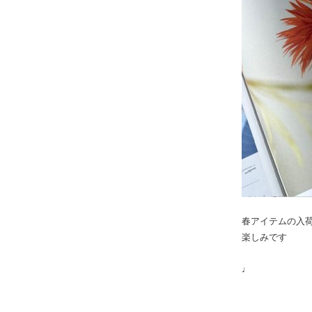
春アイテムの入
楽しみです
♩