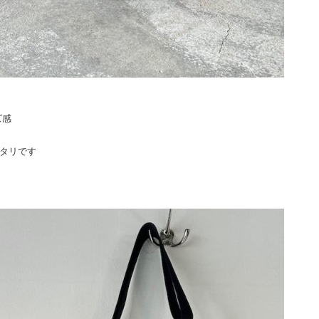
ズ感
ッタリです