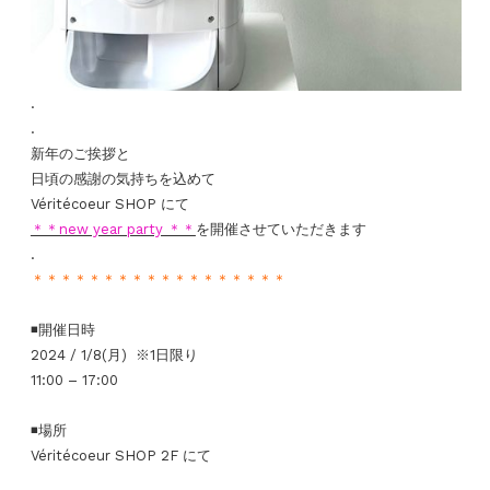
.
.
新年のご挨拶と
日頃の感謝の気持ちを込めて
Véritécoeur SHOP
にて
＊＊new year party ＊＊
を開催させていただきます
.
＊＊＊＊＊＊＊＊＊＊＊＊＊＊＊＊＊＊
◾️
開催日時
2024 /
1/8(
月
)
※
1
日限り
11:00 – 17:00
◾️
場所
Véritécoeur SHOP 2F
にて