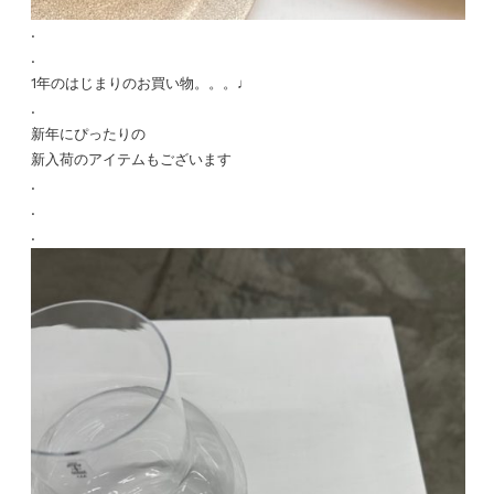
.
.
1年のはじまりのお買い物。。。♩
.
新年にぴったりの
新入荷のアイテムもございます
.
.
.