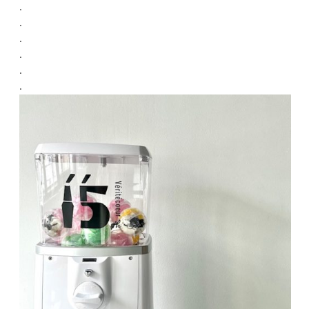
.
.
.
.
.
.