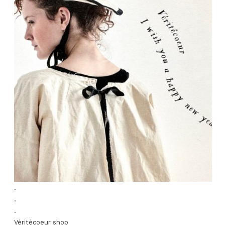
.
.
.
Véritécoeur shop