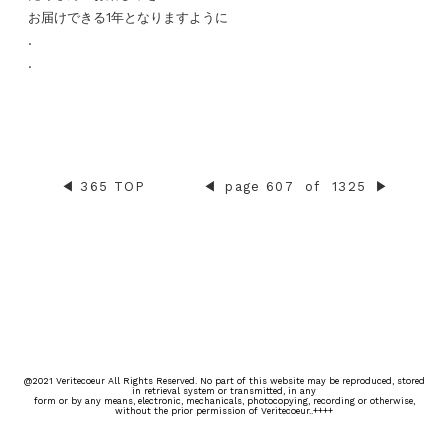
お届けできる1年となりますように
.
.
◀︎
365 TOP
◀︎
page 607
of
1325
▶︎
@2021 Veritecoeur All Rights Reserved. No part of this website may be reproduced, stored
in retrieval system or transmitted, in any
form or by any means, electronic, mechanicals, photocopying, recording or otherwise,
without the prior permission of Veritecoeur..++++