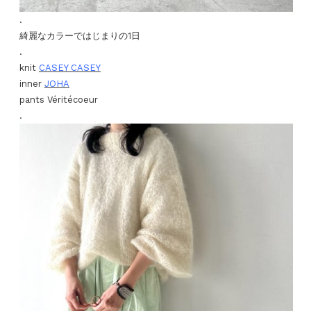
.
綺麗なカラーではじまりの1日
.
knit
CASEY CASEY
inner
JOHA
pants Véritécoeur
.