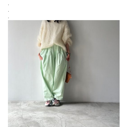
.
.
.