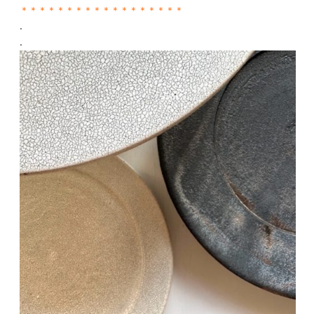
＊＊＊＊＊＊＊＊＊＊＊＊＊＊＊＊＊＊
.
.