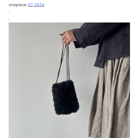
onepiece
VC-2534
.
.