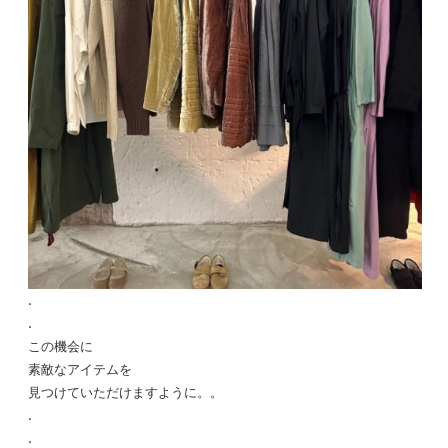
.
.
この機会に
素敵なアイテムを
見つけていただけますように。。
.
.