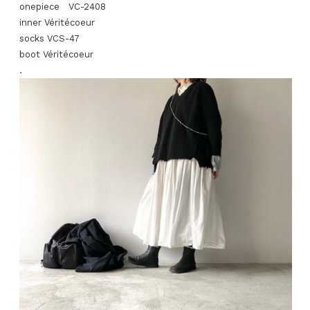
onepiece VC-2408
inner Véritécoeur
socks VCS-47
boot Véritécoeur
.