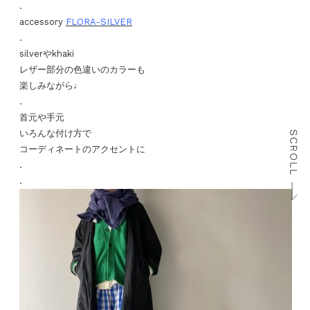
.
accessory
FLORA-SILVER
.
silverやkhaki
レザー部分の色違いのカラーも
楽しみながら♩
.
首元や手元
いろんな付け方で
コーディネートのアクセントに
.
.