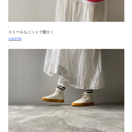
.
ストールもニットで暖かく
vck236
.