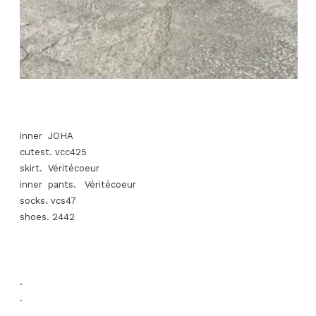
inner JOHA
cutest. vcc425
skirt. Véritécoeur
inner pants. Véritécoeur
socks. vcs47
shoes. 2442
.
.
.