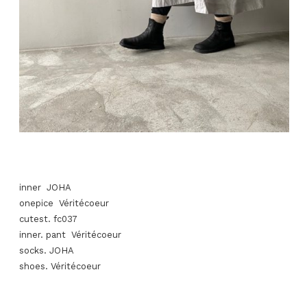
inner JOHA
onepice Véritécoeur
cutest. fc037
inner. pant Véritécoeur
socks. JOHA
shoes. Véritécoeur