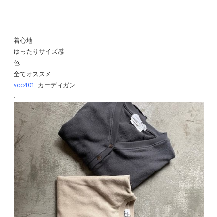
着心地
ゆったりサイズ感
色
全てオススメ
vcc401
カーディガン
.