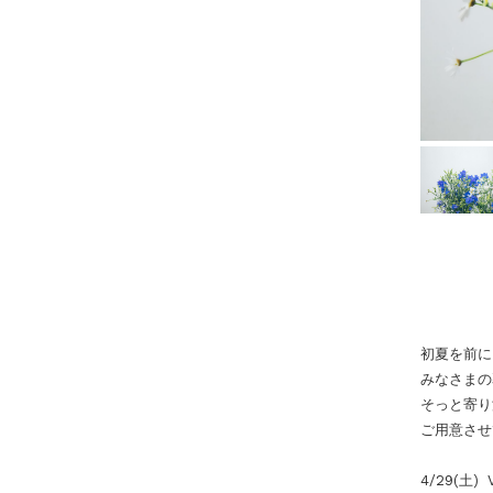
初夏を前に
みなさまの
そっと寄り
ご用意させ
4/29(
土
) 