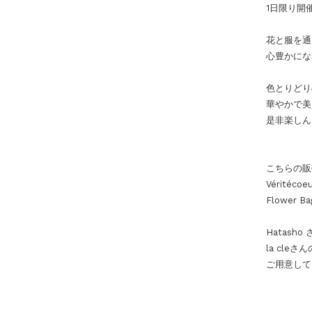
1
日限り
開
花と服を通
心豊かにな
色とりどり
華やかで美
是非楽しん
こちらの販
Véritécoe
Flower
Hatash
la cle
ご用意して