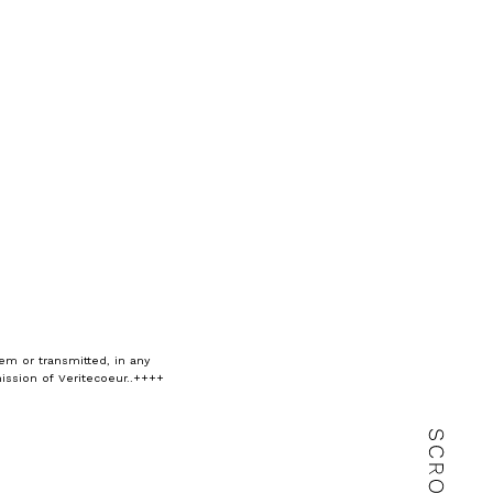
em or transmitted, in any
ission of Veritecoeur..++++