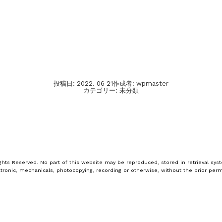
投稿日:
2022. 06 21
作成者:
wpmaster
カテゴリー:
未分類
ghts Reserved. No part of this website may be reproduced, stored in retrieval syst
tronic, mechanicals, photocopying, recording or otherwise, without the prior perm