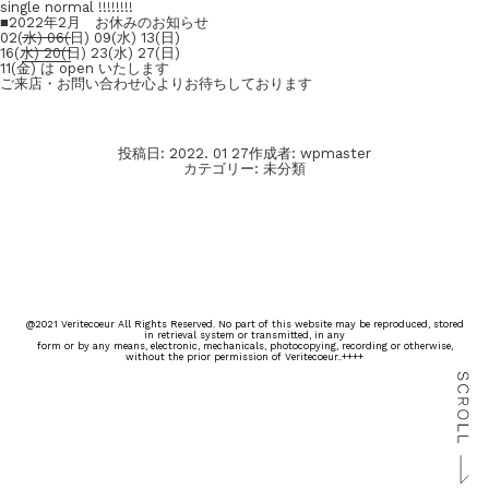
single normal !!!!!!!!
■2022年2月 お休みのお知らせ
02(水) 06(日) 09(水) 13(日)
16(水) 20(日) 23(水) 27(日)
11(金) は open いたします
ご来店・お問い合わせ心よりお待ちしております
投稿日:
2022. 01 27
作成者:
wpmaster
カテゴリー:
未分類
@2021 Veritecoeur All Rights Reserved. No part of this website may be reproduced, stored
in retrieval system or transmitted, in any
form or by any means, electronic, mechanicals, photocopying, recording or otherwise,
without the prior permission of Veritecoeur..++++