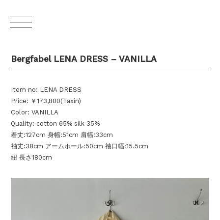
Bergfabel LENA DRESS – VANILLA
Item no: LENA DRESS
Price: ￥173,800(Taxin)
Color: VANILLA
Quality: cotton 65% silk 35%
着丈:127cm 身幅:51cm 肩幅:33cm
袖丈:38cm アームホール:50cm 袖口幅:15.5cm
紐 長さ180cm