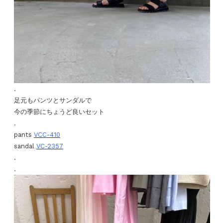
.
足元もパンツとサンダルで
今の季節にちょうど良いセット
.
pants
VCC-410
sandal
VC-2357
.
.