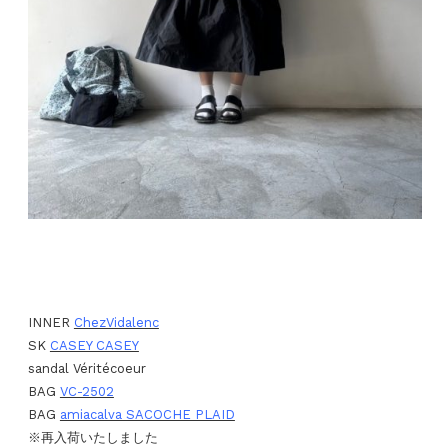
INNER
ChezVidalenc
SK
CASEY CASEY
sandal Véritécoeur
BAG
VC-2502
BAG
amiacalva SACOCHE PLAID
※再入荷いたしました