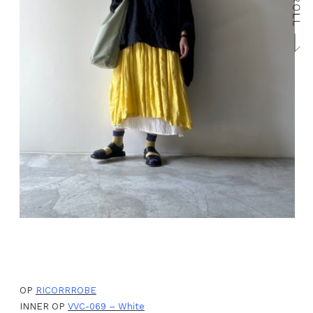
OP
RICORRROBE
INNER OP
VVC-069 – White