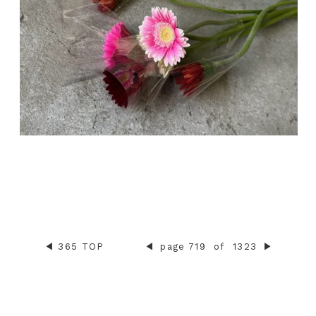
◀︎
365 TOP
◀︎
page 719
of
1323
▶︎