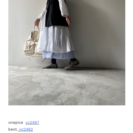
onepice
vc2497
best.
vc2482