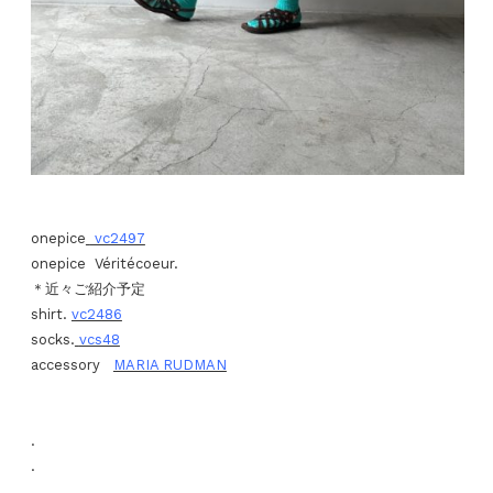
onepice
vc2497
onepice Véritécoeur.
＊近々ご紹介予定
shirt.
vc2486
socks.
vcs48
accessory
MARIA RUDMAN
.
.
.