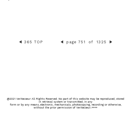
◀︎
365 TOP
◀︎
page 751
of
1325
▶︎
@2021 Veritecoeur All Rights Reserved. No part of this website may be reproduced, stored
in retrieval system or transmitted, in any
form or by any means, electronic, mechanicals, photocopying, recording or otherwise,
without the prior permission of Veritecoeur..++++