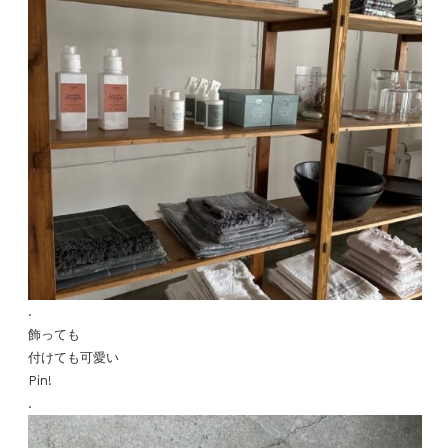
.
飾っても
付けても可愛い
Pin!
.