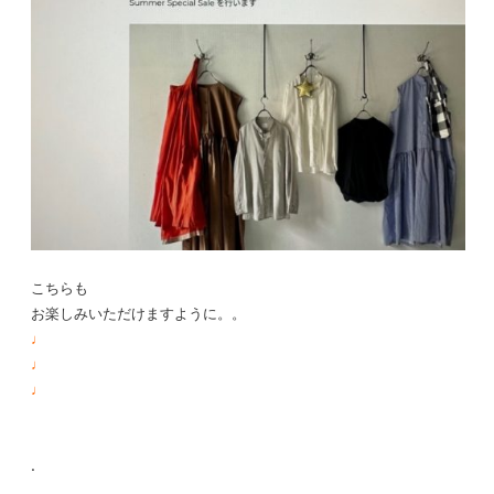
こちらも
お楽しみいただけますように。。
♩
♩
♩
.
.