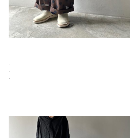
.
.
.