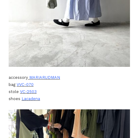
accessory
MARIARUDMAN
bag
VVC-070
stole
VC-2503
shoes
Lacadena