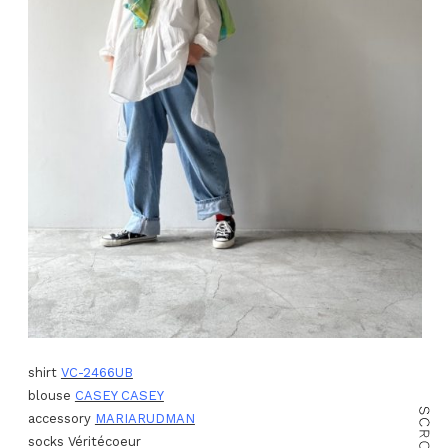
shirt
VC-2466UB
blouse
CASEY CASEY
accessory
MARIARUDMAN
socks Véritécoeur